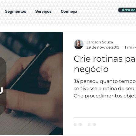
Área do 
Segmentos
Serviços
Conheça
Jardson Souza
29 de nov. de 2019
1 min 
Crie rotinas pa
negócio
Já pensou quanto tempo 
se tivesse a rotina do s
Crie procedimentos objetiv