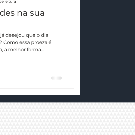
de leitura
ades na sua
á desejou que o dia
a é
a, a melhor forma...